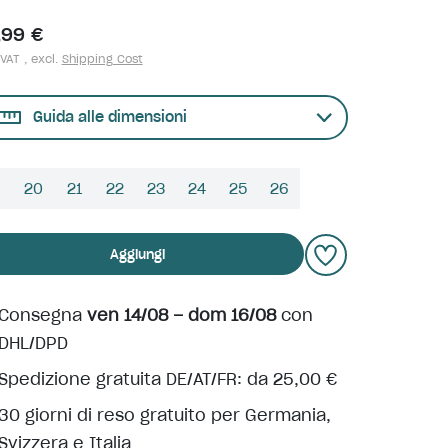
,99 €
 VAT , excl.
Shipping Cost
Guida alle dimensioni
9
20
21
22
23
24
25
26
Aggiungi
Consegna
ven 14/08 – dom 16/08
con
DHL/DPD
Spedizione gratuita DE/AT/FR: da 25,00 €
30 giorni di reso gratuito per Germania,
Svizzera e Italia