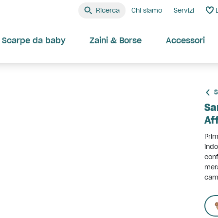
Ricerca
Chi siamo
Servizi
Scarpe da baby
Zaini & Borse
Accessori
S
Sa
Af
Prim
indo
conf
mer
camm