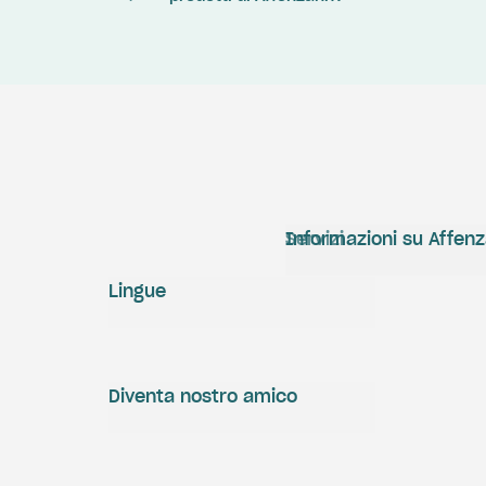
Servizi
Informazioni su Affen
Lingue
Diventa nostro amico