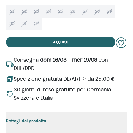
21
22
23
24
25
26
27
28
29
30
31
32
Aggiungi
Consegna
dom 16/08 – mer 19/08
con
DHL/DPD
Spedizione gratuita DE/AT/FR: da 25,00 €
30 giorni di reso gratuito per Germania,
Svizzera e Italia
Dettagli del prodotto