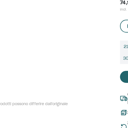
74
incl.
21
3
dotti possono differire dall'originale