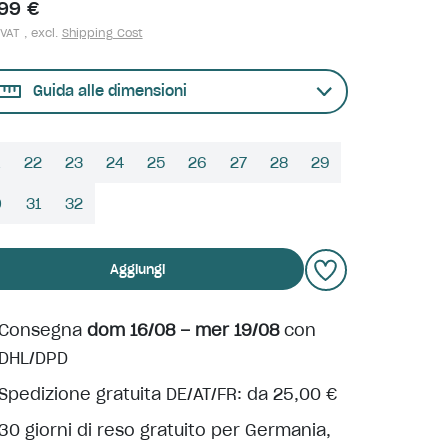
,99 €
 VAT , excl.
Shipping Cost
Guida alle dimensioni
22
23
24
25
26
27
28
29
0
31
32
Aggiungi
Consegna
dom 16/08 – mer 19/08
con
DHL/DPD
Spedizione gratuita DE/AT/FR: da 25,00 €
30 giorni di reso gratuito per Germania,