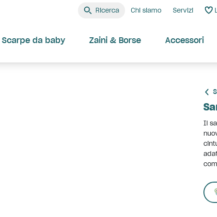
Ricerca
Chi siamo
Servizi
Scarpe da baby
Zaini & Borse
Accessori
S
Sa
Il s
nuov
cint
adat
comf