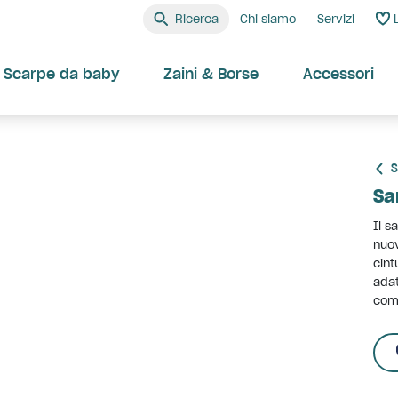
Ricerca
Chi siamo
Servizi
Scarpe da baby
Zaini & Borse
Accessori
S
Sa
Il s
nuov
cint
adat
comf