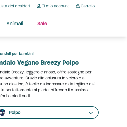
Lista dei desideri
Il mio account
Carrello
Animali
Sale
andali per bambini
ndalo Vegano Breezy Polpo
andalo Breezy, leggero e arioso, offre sostegno per
e avventure. Grazie alla chiusura in velcro e al
urino elastico, è facile da indossare e da togliere e si
ta perfettamente al piede, offrendo il massimo
ort a piedi nudi.
Polpo