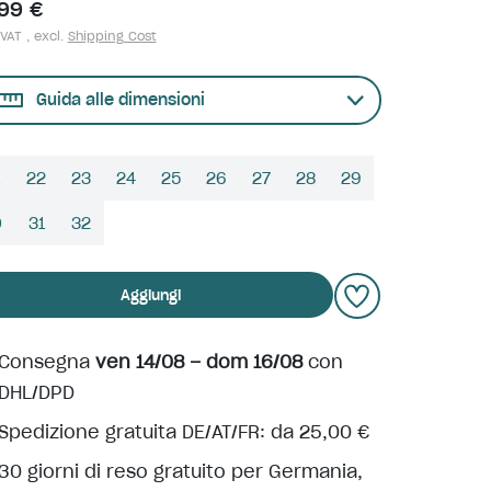
,99 €
 VAT , excl.
Shipping Cost
Guida alle dimensioni
22
23
24
25
26
27
28
29
0
31
32
Aggiungi
Consegna
ven 14/08 – dom 16/08
con
DHL/DPD
Spedizione gratuita DE/AT/FR: da 25,00 €
30 giorni di reso gratuito per Germania,