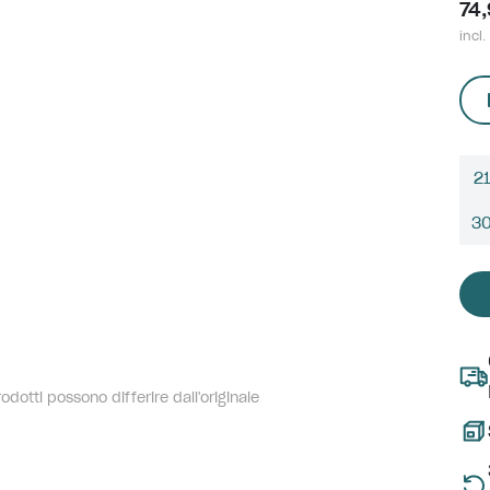
74
incl.
21
3
dotti possono differire dall'originale