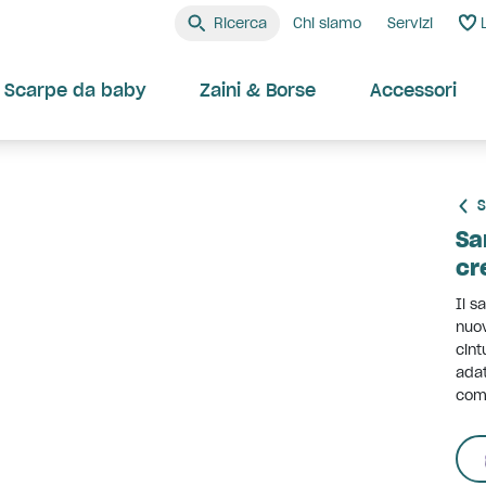
Ricerca
Chi siamo
Servizi
Scarpe da baby
Zaini & Borse
Accessori
S
Sa
cr
Il s
nuov
cint
adat
comf