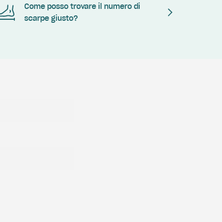
Come posso trovare il numero di
scarpe giusto?