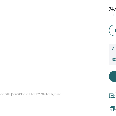
74
incl.
21
3
dotti possono differire dall'originale