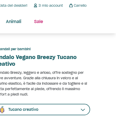
Lista dei desideri
Il mio account
Carrello
Animali
Sale
andali per bambini
ndalo Vegano Breezy Tucano
eativo
andalo Breezy, leggero e arioso, offre sostegno per
e avventure. Grazie alla chiusura in velcro e al
urino elastico, è facile da indossare e da togliere e si
ta perfettamente al piede, offrendo il massimo
ort a piedi nudi.
Tucano creativo