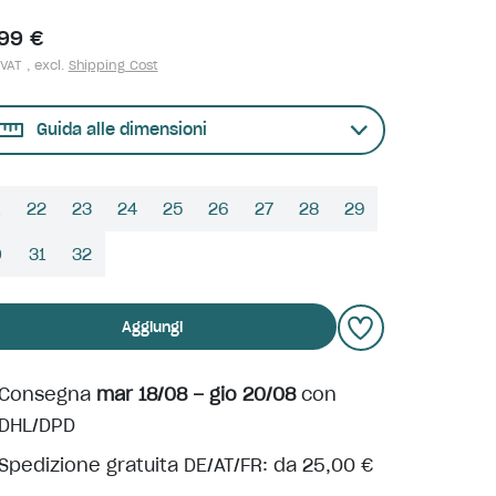
,99 €
 VAT , excl.
Shipping Cost
Guida alle dimensioni
22
23
24
25
26
27
28
29
0
31
32
Aggiungi
Consegna
mar 18/08 – gio 20/08
con
DHL/DPD
Spedizione gratuita DE/AT/FR: da 25,00 €