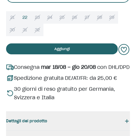
21
22
23
24
25
26
27
28
29
30
31
32
Aggiungi
Consegna
mar 18/08 – gio 20/08
con DHL/DPD
Spedizione gratuita DE/AT/FR: da 25,00 €
30 giorni di reso gratuito per Germania,
Svizzera e Italia
Dettagli del prodotto