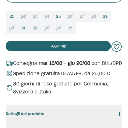
21
22
23
24
25
26
27
28
29
30
31
32
33
34
35
Aggiungi
Consegna
mar 18/08 – gio 20/08
con DHL/DPD
Spedizione gratuita DE/AT/FR: da 25,00 €
30 giorni di reso gratuito per Germania,
Svizzera e Italia
Dettagli del prodotto