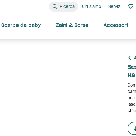
Ricerca
Chi siamo
Servizi
Scarpe da baby
Zaini & Borse
Accessori
S
Sc
Ra
Con 
camm
coto
lasc
chiu