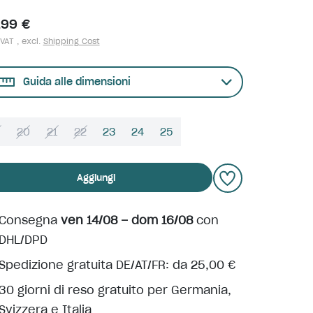
,99 €
 VAT , excl.
Shipping Cost
Guida alle dimensioni
9
20
21
22
23
24
25
Aggiungi
Consegna
ven 14/08 – dom 16/08
con
DHL/DPD
Spedizione gratuita DE/AT/FR: da 25,00 €
30 giorni di reso gratuito per Germania,
Svizzera e Italia