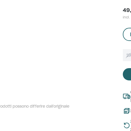
49
incl.
1
dotti possono differire dall'originale