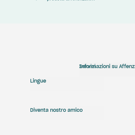
Servizi
Informazioni su Affen
Lingue
Diventa nostro amico