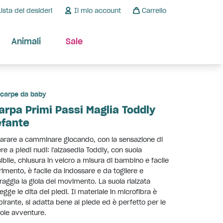
Lista dei desideri
Il mio account
Carrello
Animali
Sale
carpe da baby
arpa Primi Passi Maglia Toddly
efante
rare a camminare giocando, con la sensazione di
re a piedi nudi: l'alzasedia Toddly, con suola
sibile, chiusura in velcro a misura di bambino e facile
rimento, è facile da indossare e da togliere e
raggia la gioia del movimento. La suola rialzata
egge le dita dei piedi. Il materiale in microfibra è
pirante, si adatta bene al piede ed è perfetto per le
ole avventure.