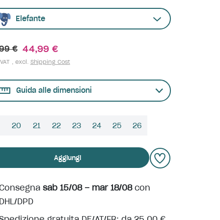
Elefante
44,99 €
99 €
 VAT , excl.
Shipping Cost
Guida alle dimensioni
9
20
21
22
23
24
25
26
Aggiungi
Consegna
sab 15/08 – mar 18/08
con
DHL/DPD
Spedizione gratuita DE/AT/FR: da 25,00 €