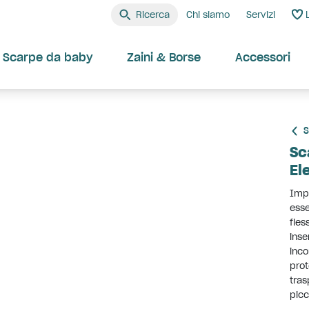
Ricerca
Chi siamo
Servizi
Scarpe da baby
Zaini & Borse
Accessori
S
Sc
El
Impa
esse
fles
inse
inco
prot
tras
picc