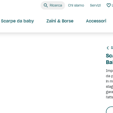
Ricerca
Chi siamo
Servizi
Scarpe da baby
Zaini & Borse
Accessori
S
Sc
Ba
Impe
da p
in m
stag
gara
l'at