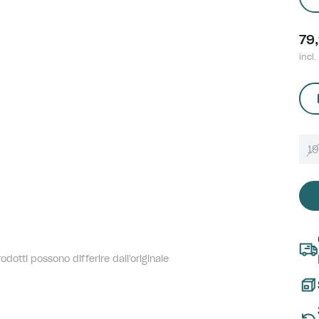
79
incl.
1
dotti possono differire dall'originale