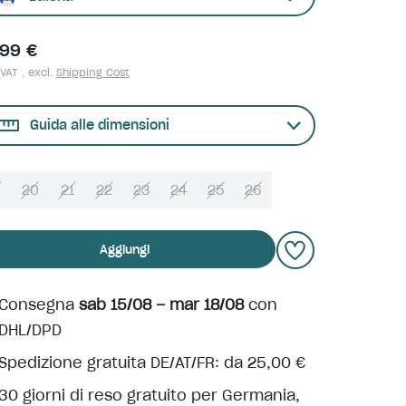
,99 €
 VAT , excl.
Shipping Cost
Guida alle dimensioni
9
20
21
22
23
24
25
26
Aggiungi
Consegna
sab 15/08 – mar 18/08
con
DHL/DPD
Spedizione gratuita DE/AT/FR: da 25,00 €
30 giorni di reso gratuito per Germania,