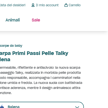
Lista dei desideri
Il mio account
Carrello
Animali
Sale
carpe da baby
arpa Primi Passi Pelle Talky
lena
rmeabile, riflettente e antiscivolo: la nuova scarpa
asseggio Talky, realizzata in morbida pelle prodotta
odo responsabile, accompagna i camminatori nella
ione umida e fredda. La nuova suola con battistrada
ntisce aderenza, mentre il design animalesco attira
tenzione.
Balena