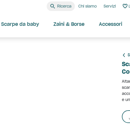
Ricerca
Chi siamo
Servizi
Scarpe da baby
Zaini & Borse
Accessori
S
Sc
Co
Alta
scar
acco
e un