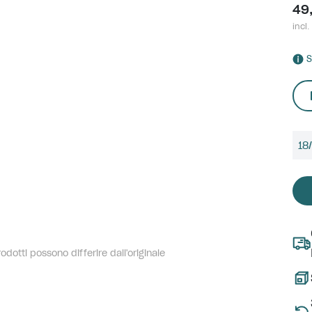
49
incl.
S
18
dotti possono differire dall'originale