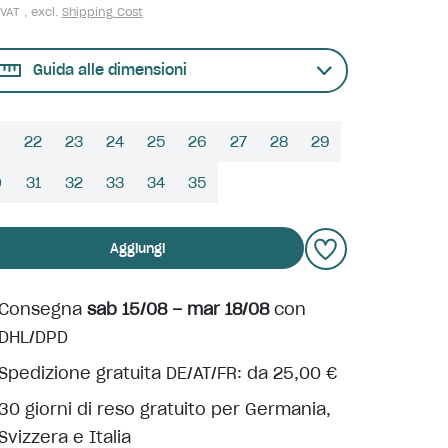
 VAT , excl.
Shipping Cost
Guida alle dimensioni
22
23
24
25
26
27
28
29
0
31
32
33
34
35
Aggiungi
Consegna
sab 15/08 – mar 18/08
con
DHL/DPD
Spedizione gratuita DE/AT/FR: da 25,00 €
30 giorni di reso gratuito per Germania,
Svizzera e Italia