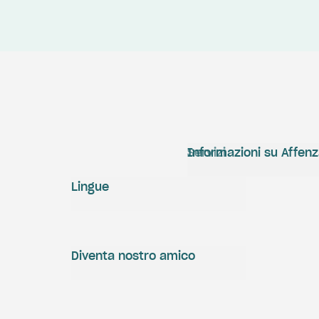
Servizi
Informazioni su Affen
Lingue
Diventa nostro amico