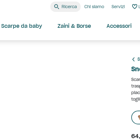
Ricerca
Chi siamo
Servizi
Scarpe da baby
Zaini & Borse
Accessori
S
Sn
Scar
tras
piac
togl
64