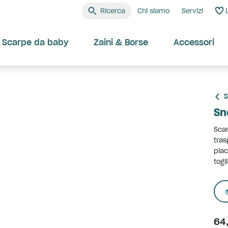
Ricerca
Chi siamo
Servizi
Scarpe da baby
Zaini & Borse
Accessori
S
Sn
Scar
tras
piac
togl
64