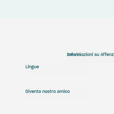
Servizi
Informazioni su Affen
Lingue
Diventa nostro amico