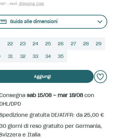
 VAT , excl.
Shipping Cost
Guida alle dimensioni
22
23
24
25
26
27
28
29
0
31
32
33
34
35
Aggiungi
Consegna
sab 15/08 – mar 18/08
con
DHL/DPD
Spedizione gratuita DE/AT/FR: da 25,00 €
30 giorni di reso gratuito per Germania,
Svizzera e Italia