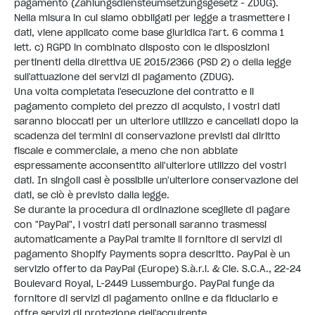
pagamento (Zahlungsdiensteumsetzungsgesetz - ZDUG).
Nella misura in cui siamo obbligati per legge a trasmettere i
dati, viene applicato come base giuridica l'art. 6 comma 1
lett. c) RGPD in combinato disposto con le disposizioni
pertinenti della direttiva UE 2015/2366 (PSD 2) o della legge
sull'attuazione dei servizi di pagamento (ZDUG).
Una volta completata l'esecuzione del contratto e il
pagamento completo del prezzo di acquisto, i vostri dati
saranno bloccati per un ulteriore utilizzo e cancellati dopo la
scadenza dei termini di conservazione previsti dal diritto
fiscale e commerciale, a meno che non abbiate
espressamente acconsentito all'ulteriore utilizzo dei vostri
dati. In singoli casi è possibile un'ulteriore conservazione dei
dati, se ciò è previsto dalla legge.
Se durante la procedura di ordinazione scegliete di pagare
con "PayPal", i vostri dati personali saranno trasmessi
automaticamente a PayPal tramite il fornitore di servizi di
pagamento Shopify Payments sopra descritto. PayPal è un
servizio offerto da PayPal (Europe) S.à.r.l. & Cie. S.C.A., 22-24
Boulevard Royal, L-2449 Lussemburgo. PayPal funge da
fornitore di servizi di pagamento online e da fiduciario e
offre servizi di protezione dell'acquirente.