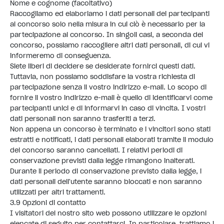
Nome e cognome (facoltativo)
Raccogliamo ed elaboriamo i dati personali dei partecipanti
al concorso solo nella misura in cui ciò è necessario per la
partecipazione al concorso. In singoli casi, a seconda del
concorso, possiamo raccogliere altri dati personali, di cui vi
informeremo di conseguenza.
Siete liberi di decidere se desiderate fornirci questi dati.
Tuttavia, non possiamo soddisfare la vostra richiesta di
partecipazione senza il vostro indirizzo e-mail. Lo scopo di
fornire il vostro indirizzo e-mail è quello di identificarvi come
partecipanti unici e di informarvi in caso di vincita. I vostri
dati personali non saranno trasferiti a terzi.
Non appena un concorso è terminato e i vincitori sono stati
estratti e notificati, i dati personali elaborati tramite il modulo
del concorso saranno cancellati. I relativi periodi di
conservazione previsti dalla legge rimangono inalterati.
Durante il periodo di conservazione previsto dalla legge, i
dati personali dell'utente saranno bloccati e non saranno
utilizzati per altri trattamenti.
3.9 Opzioni di contatto
I visitatori del nostro sito web possono utilizzare le opzioni
elencate di seguito per contattarci. In particolare, trattiamo i