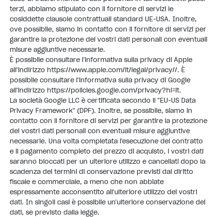
terzi, abbiamo stipulato con il fornitore di servizi le
cosiddette clausole contrattuali standard UE-USA. Inoltre,
ove possibile, siamo in contatto con il fornitore di servizi per
garantire la protezione dei vostri dati personali con eventuali
misure aggiuntive necessarie.
È possibile consultare l'informativa sulla privacy di Apple
all'indirizzo
https://www.apple.com/it/legal/privacy//
. È
possibile consultare l'informativa sulla privacy di Google
all'indirizzo
https://policies.google.com/privacy?hl=it
.
La società Google LLC è certificata secondo il "EU-US Data
Privacy Framework" (DPF). Inoltre, se possibile, siamo in
contatto con il fornitore di servizi per garantire la protezione
dei vostri dati personali con eventuali misure aggiuntive
necessarie. Una volta completata l'esecuzione del contratto
e il pagamento completo del prezzo di acquisto, i vostri dati
saranno bloccati per un ulteriore utilizzo e cancellati dopo la
scadenza dei termini di conservazione previsti dal diritto
fiscale e commerciale, a meno che non abbiate
espressamente acconsentito all'ulteriore utilizzo dei vostri
dati. In singoli casi è possibile un'ulteriore conservazione dei
dati, se previsto dalla legge.