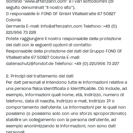
dominio "
www.affenzahn.com
" e i vari sottodomini (di
seguito denominati "il nostro sito").
Il responsabile è: FOND OF GmbH Vitalisstraße 67 50827
Colonia
Germania E-mail:
info@affenzahn.com
Telefono: +49 (0)
221/956 73 228
Potete raggiungere il nostro responsabile della protezione
dei dati con le seguenti opzioni di contatto:
Responsabile della protezione dei dati del Gruppo FOND OF
Vitalisstraße 67 50827 Colonia E-mail:
datenschutz@fondof.de
Telefono: +49 (0) 221/956 73 227
2. Principi del trattamento dei dati
Per dati personali si intendono tutte le informazioni relative a
una persona fisica identificata o identificabile. Ciò include, ad
esempio, informazioni quali nome, età, indirizzo, numero di
telefono, data di nascita, indirizzo e-mail, indirizzo IP o
comportamento dell'utente. Le informazioni per le quali non
possiamo (o possiamo solo con uno sforzo sproporzionato)
stabilire un collegamento con la persona dell'utente, ad
esempio anonimizzando le informazioni, non sono dati
personali.