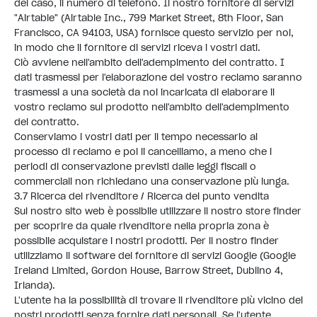
del caso, il numero di telefono. Il nostro fornitore di servizi
"Airtable" (Airtable Inc., 799 Market Street, 8th Floor, San
Francisco, CA 94103, USA) fornisce questo servizio per noi,
in modo che il fornitore di servizi riceva i vostri dati.
Ciò avviene nell'ambito dell'adempimento del contratto. I
dati trasmessi per l'elaborazione del vostro reclamo saranno
trasmessi a una società da noi incaricata di elaborare il
vostro reclamo sul prodotto nell'ambito dell'adempimento
del contratto.
Conserviamo i vostri dati per il tempo necessario al
processo di reclamo e poi li cancelliamo, a meno che i
periodi di conservazione previsti dalle leggi fiscali o
commerciali non richiedano una conservazione più lunga.
3.7 Ricerca del rivenditore / Ricerca del punto vendita
Sul nostro sito web è possibile utilizzare il nostro store finder
per scoprire da quale rivenditore nella propria zona è
possibile acquistare i nostri prodotti. Per il nostro finder
utilizziamo il software del fornitore di servizi Google (Google
Ireland Limited, Gordon House, Barrow Street, Dublino 4,
Irlanda).
L'utente ha la possibilità di trovare il rivenditore più vicino dei
nostri prodotti senza fornire dati personali. Se l'utente