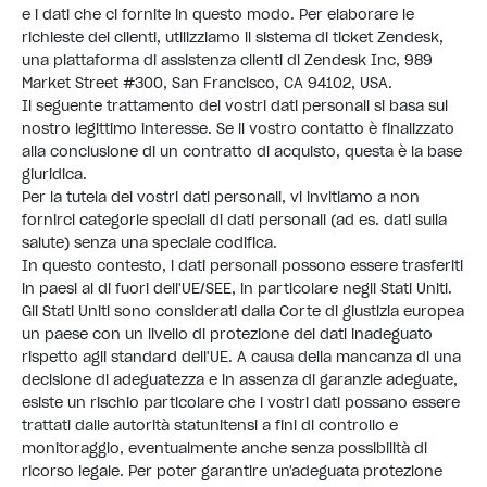
e i dati che ci fornite in questo modo. Per elaborare le
richieste dei clienti, utilizziamo il sistema di ticket Zendesk,
una piattaforma di assistenza clienti di Zendesk Inc, 989
Market Street #300, San Francisco, CA 94102, USA.
Il seguente trattamento dei vostri dati personali si basa sul
nostro legittimo interesse. Se il vostro contatto è finalizzato
alla conclusione di un contratto di acquisto, questa è la base
giuridica.
Per la tutela dei vostri dati personali, vi invitiamo a non
fornirci categorie speciali di dati personali (ad es. dati sulla
salute) senza una speciale codifica.
In questo contesto, i dati personali possono essere trasferiti
in paesi al di fuori dell'UE/SEE, in particolare negli Stati Uniti.
Gli Stati Uniti sono considerati dalla Corte di giustizia europea
un paese con un livello di protezione dei dati inadeguato
rispetto agli standard dell'UE. A causa della mancanza di una
decisione di adeguatezza e in assenza di garanzie adeguate,
esiste un rischio particolare che i vostri dati possano essere
trattati dalle autorità statunitensi a fini di controllo e
monitoraggio, eventualmente anche senza possibilità di
ricorso legale. Per poter garantire un'adeguata protezione