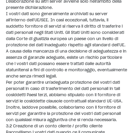
L'elaborazione su altri server avviene solo nell'ambito della
presente dichiarazione.
I vostri dati sono generalmente archiviati su server
all'interno dell'UE/SEE. In casi eccezionali, tuttavia, il
suddetto fornitore di servizi si riserva il diritto di trasferire i
dati personali negli Stati Uniti. Gli Stati Uniti sono considerati
dalla Corte di giustizia europea un paese con un livello di
protezione dei dati inadeguato rispetto agli standard dell'UE.
A causa della mancanza di una decisione di adeguatezza e in
assenza di garanzie adeguate, esiste un rischio particolare
che i vostri dati possano essere trattati dalle autorità
statunitensi a fini di controllo e monitoraggio, eventualmente
anche senza rimedi legali.
Per poter garantire un'adeguata protezione dei vostri dati
personali in caso di trasferimento dei dati personali in tali
cosiddetti Paesi terzi, abbiamo stipulato con il fornitore di
servizi le cosiddette clausole contrattuali standard UE-USA.
Inoltre, laddove possibile, collaboriamo con il fornitore di
servizi per garantire la protezione dei vostri dati personali
con qualsiasi misura aggiuntiva che si renda necessaria.
3.2 Creazione di un conto cliente / profilo cliente
Raccogliamo i vostri dati quando ce li comunicate