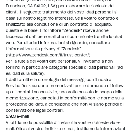
Francisco, CA 94102, USA) per elaborare le richieste dei
clienti. Il seguente trattamento dei vostri dati personali si
basa sul nostro legittimo interesse. Se il vostro contatto è
finalizzato alla conclusione di un contratto di acquisto,
questa è la base. Il fornitore "Zendesk" riceve anche
l'accesso ai dati personali che ci comunicate tramite la chat
web. Per ulteriori informazioni al riguardo, consultare
l'informativa sulla privacy di "Zendesk"
(
https://www.zendesk.com/it/trust-center/
).
Per la tutela dei vostri dati personali, vi invitiamo a non
fornirci in particolare categorie speciali di dati personali (ad
es. dati sulla salute).
I dati forniti e la cronologia dei messaggi con il nostro
Service Desk saranno memorizzati per le domande di follow-
up e i contatti successivi e, una volta cessato lo scopo della
memorizzazione, cancellati in conformità con le norme sulla
protezione dei dati, a condizione che non vi siano periodi di
conservazione legali contrari.
3.9.3 E-mail
Vi offriamo la possibilità di inviarci le vostre richieste via e-
mail. Oltre al vostro indirizzo e-mail, trattiamo le informazioni