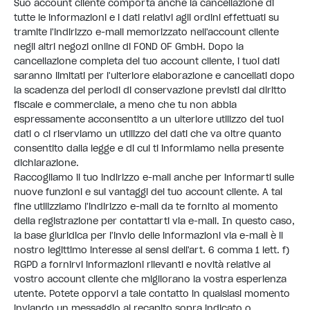
Suo account cliente comporta anche la cancellazione di
tutte le informazioni e i dati relativi agli ordini effettuati su
tramite l'indirizzo e-mail memorizzato nell'account cliente
negli altri negozi online di FOND OF GmbH. Dopo la
cancellazione completa del tuo account cliente, i tuoi dati
saranno limitati per l'ulteriore elaborazione e cancellati dopo
la scadenza dei periodi di conservazione previsti dal diritto
fiscale e commerciale, a meno che tu non abbia
espressamente acconsentito a un ulteriore utilizzo dei tuoi
dati o ci riserviamo un utilizzo dei dati che va oltre quanto
consentito dalla legge e di cui ti informiamo nella presente
dichiarazione.
Raccogliamo il tuo indirizzo e-mail anche per informarti sulle
nuove funzioni e sui vantaggi del tuo account cliente. A tal
fine utilizziamo l'indirizzo e-mail da te fornito al momento
della registrazione per contattarti via e-mail. In questo caso,
la base giuridica per l'invio delle informazioni via e-mail è il
nostro legittimo interesse ai sensi dell'art. 6 comma 1 lett. f)
RGPD a fornirvi informazioni rilevanti e novità relative al
vostro account cliente che migliorano la vostra esperienza
utente. Potete opporvi a tale contatto in qualsiasi momento
inviando un messaggio al recapito sopra indicato o