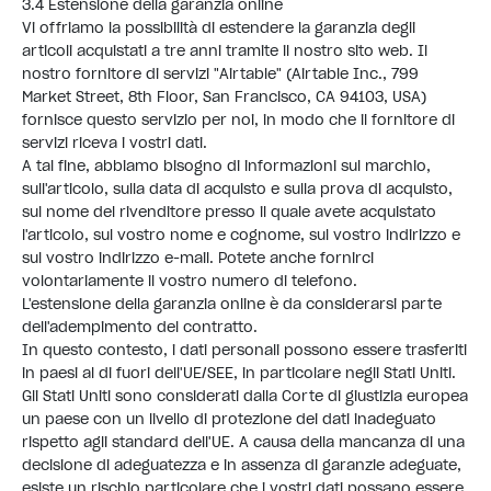
3.4 Estensione della garanzia online
Vi offriamo la possibilità di estendere la garanzia degli
articoli acquistati a tre anni tramite il nostro sito web. Il
nostro fornitore di servizi "Airtable" (Airtable Inc., 799
Market Street, 8th Floor, San Francisco, CA 94103, USA)
fornisce questo servizio per noi, in modo che il fornitore di
servizi riceva i vostri dati.
A tal fine, abbiamo bisogno di informazioni sul marchio,
sull'articolo, sulla data di acquisto e sulla prova di acquisto,
sul nome del rivenditore presso il quale avete acquistato
l'articolo, sul vostro nome e cognome, sul vostro indirizzo e
sul vostro indirizzo e-mail. Potete anche fornirci
volontariamente il vostro numero di telefono.
L'estensione della garanzia online è da considerarsi parte
dell'adempimento del contratto.
In questo contesto, i dati personali possono essere trasferiti
in paesi al di fuori dell'UE/SEE, in particolare negli Stati Uniti.
Gli Stati Uniti sono considerati dalla Corte di giustizia europea
un paese con un livello di protezione dei dati inadeguato
rispetto agli standard dell'UE. A causa della mancanza di una
decisione di adeguatezza e in assenza di garanzie adeguate,
esiste un rischio particolare che i vostri dati possano essere