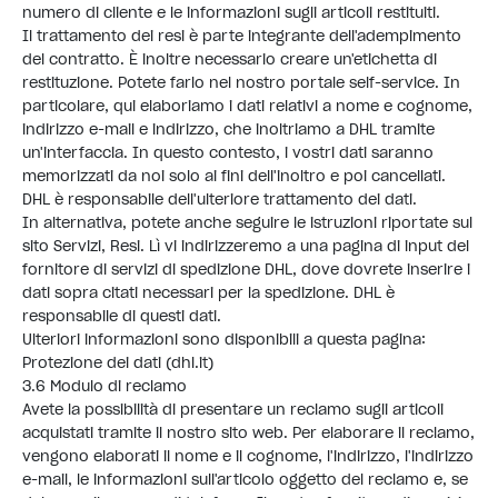
numero di cliente e le informazioni sugli articoli restituiti.
Il trattamento dei resi è parte integrante dell'adempimento
del contratto. È inoltre necessario creare un'etichetta di
restituzione. Potete farlo nel nostro portale self-service. In
particolare, qui elaboriamo i dati relativi a nome e cognome,
indirizzo e-mail e indirizzo, che inoltriamo a DHL tramite
un'interfaccia. In questo contesto, i vostri dati saranno
memorizzati da noi solo ai fini dell'inoltro e poi cancellati.
DHL è responsabile dell'ulteriore trattamento dei dati.
In alternativa, potete anche seguire le istruzioni riportate sul
sito
Servizi, Resi
. Lì vi indirizzeremo a una pagina di input del
fornitore di servizi di spedizione DHL, dove dovrete inserire i
dati sopra citati necessari per la spedizione. DHL è
responsabile di questi dati.
Ulteriori informazioni sono disponibili a questa pagina:
Protezione dei dati (
dhl.it
)
3.6 Modulo di reclamo
Avete la possibilità di presentare un reclamo sugli articoli
acquistati tramite il nostro sito web. Per elaborare il reclamo,
vengono elaborati il nome e il cognome, l'indirizzo, l'indirizzo
e-mail, le informazioni sull'articolo oggetto del reclamo e, se