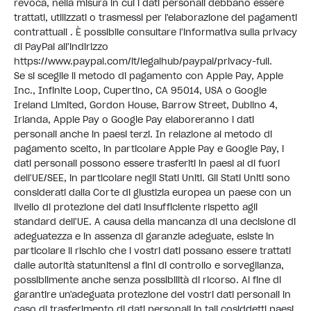
revoca, nella misura in cui i dati personali debbano essere
trattati, utilizzati o trasmessi per l'elaborazione dei pagamenti
contrattuali . È possibile consultare l'informativa sulla privacy
di PayPal all'indirizzo
https://www.paypal.com/it/legalhub/paypal/privacy-full
.
Se si sceglie il metodo di pagamento con Apple Pay, Apple
Inc., Infinite Loop, Cupertino, CA 95014, USA o Google
Ireland Limited, Gordon House, Barrow Street, Dublino 4,
Irlanda, Apple Pay o Google Pay elaboreranno i dati
personali anche in paesi terzi. In relazione al metodo di
pagamento scelto, in particolare Apple Pay e Google Pay, i
dati personali possono essere trasferiti in paesi al di fuori
dell'UE/SEE, in particolare negli Stati Uniti. Gli Stati Uniti sono
considerati dalla Corte di giustizia europea un paese con un
livello di protezione dei dati insufficiente rispetto agli
standard dell'UE. A causa della mancanza di una decisione di
adeguatezza e in assenza di garanzie adeguate, esiste in
particolare il rischio che i vostri dati possano essere trattati
dalle autorità statunitensi a fini di controllo e sorveglianza,
possibilmente anche senza possibilità di ricorso. Al fine di
garantire un'adeguata protezione dei vostri dati personali in
caso di trasferimento di dati personali in tali cosiddetti paesi