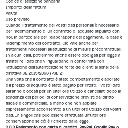
Codice di selezione bancaria
Importo della fattura
Valuta
Uso previsto
Quando il trattamento dei vostri dati personali è necessario
per l'adempimento di un contratto di acquisto stipulato con
noi, in particolare per l'elaborazione dei pagamenti, la base è
l'adempimento del contratto. Ciò vale anche per i
trattamenti necessari all'attuazione di misure precontrattuali.
In alcuni casi, potremmo anche essere obbligati per legge a
trasferire i dati che vi riguardano in conformità con
l'attuazione dell'autenticazione forte dei clienti ai sensi della
direttiva UE 2015/2366 (PSD 2).
Una volta che il contratto è stato completamente elaborato
e il prezzo di acquisto è stato pagato per intero, i vostri dati
saranno bloccati per un ulteriore utilizzo e cancellati dopo la
scadenza dei periodi di conservazione previsti dal diritto
fiscale e commerciale, a meno che non abbiate
espressamente acconsentito a un ulteriore utilizzo dei vostri
dati. In singoli casi può essere effettuata un'ulteriore
conservazione se ciò è richiesto dalla legge.
3.3.3 Pagamento con carta di credito, PayPal, Google Pay o