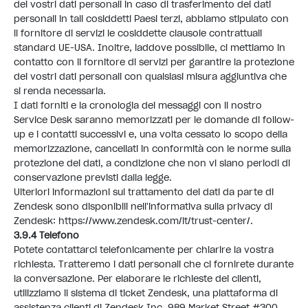
dei vostri dati personali in caso di trasferimento dei dati
personali in tali cosiddetti Paesi terzi, abbiamo stipulato con
il fornitore di servizi le cosiddette clausole contrattuali
standard UE-USA. Inoltre, laddove possibile, ci mettiamo in
contatto con il fornitore di servizi per garantire la protezione
dei vostri dati personali con qualsiasi misura aggiuntiva che
si renda necessaria.
I dati forniti e la cronologia dei messaggi con il nostro
Service Desk saranno memorizzati per le domande di follow-
up e i contatti successivi e, una volta cessato lo scopo della
memorizzazione, cancellati in conformità con le norme sulla
protezione dei dati, a condizione che non vi siano periodi di
conservazione previsti dalla legge.
Ulteriori informazioni sul trattamento dei dati da parte di
Zendesk sono disponibili nell'informativa sulla privacy di
Zendesk:
https://www.zendesk.com/it/trust-center/
.
3.9.4 Telefono
Potete contattarci telefonicamente per chiarire la vostra
richiesta. Tratteremo i dati personali che ci fornirete durante
la conversazione. Per elaborare le richieste dei clienti,
utilizziamo il sistema di ticket Zendesk, una piattaforma di
assistenza clienti di Zendesk Inc, 989 Market Street #300,