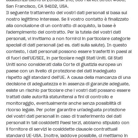
San Francisco, CA 94102, USA.
Il seguente trattamento dei vostri dati personali si basa sul
nostro legittimo interesse. Se il vostro contatto è finalizzato
alla conclusione di un contratto di acquisto, la base è
l'adempimento del contratto. Per la tutela dei vostri dati
personali, vi invitiamo a non fornirci in particolare categorie
speciali di dati personali (ad es. dati sulla salute). In questo
contesto, i dati personali possono essere trasferiti in paesi al
di fuori dell'UE/SEE, in particolare negli Stati Uniti. Gli Stati
Uniti sono considerati dalla Corte di giustizia europea un
paese con un livello di protezione dei dati inadeguato
rispetto agli standard dell'UE. A causa della mancanza di una
decisione di adeguatezza e in assenza di garanzie adeguate,
esiste un rischio particolare che i vostri dati possano essere
trattati dalle autorità statunitensi a fini di controllo e
monitoraggio, eventualmente anche senza possibilità di
ricorso legale. Per poter garantire un'adeguata protezione
dei vostri dati personali in caso di trasferimento dei dati
personali in tali cosiddetti Paesi terzi, abbiamo stipulato con
il fornitore di servizi le cosiddette clausole contrattuali
standard UE-USA. Inoltre, laddove possibile, ci mettiamo in