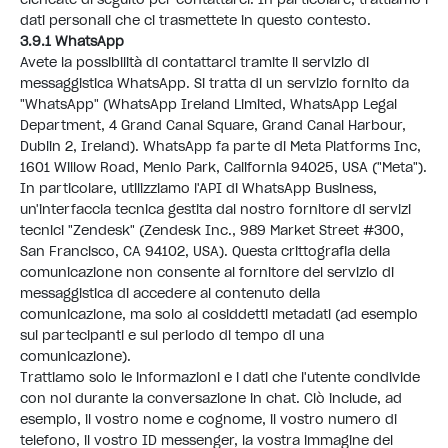
dati personali che ci trasmettete in questo contesto.
3.9.1 WhatsApp
Avete la possibilità di contattarci tramite il servizio di
messaggistica WhatsApp. Si tratta di un servizio fornito da
"WhatsApp" (WhatsApp Ireland Limited, WhatsApp Legal
Department, 4 Grand Canal Square, Grand Canal Harbour,
Dublin 2, Ireland). WhatsApp fa parte di Meta Platforms Inc,
1601 Willow Road, Menlo Park, California 94025, USA ("Meta").
In particolare, utilizziamo l'API di WhatsApp Business,
un'interfaccia tecnica gestita dal nostro fornitore di servizi
tecnici "Zendesk" (Zendesk Inc., 989 Market Street #300,
San Francisco, CA 94102, USA). Questa crittografia della
comunicazione non consente al fornitore del servizio di
messaggistica di accedere al contenuto della
comunicazione, ma solo ai cosiddetti metadati (ad esempio
sui partecipanti e sul periodo di tempo di una
comunicazione).
Trattiamo solo le informazioni e i dati che l'utente condivide
con noi durante la conversazione in chat. Ciò include, ad
esempio, il vostro nome e cognome, il vostro numero di
telefono, il vostro ID messenger, la vostra immagine del