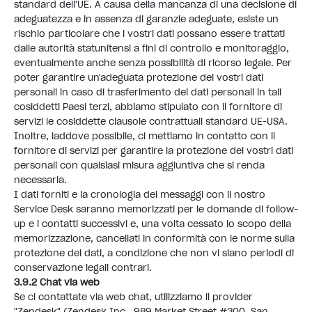
standard dell'UE. A causa della mancanza di una decisione di
adeguatezza e in assenza di garanzie adeguate, esiste un
rischio particolare che i vostri dati possano essere trattati
dalle autorità statunitensi a fini di controllo e monitoraggio,
eventualmente anche senza possibilità di ricorso legale. Per
poter garantire un'adeguata protezione dei vostri dati
personali in caso di trasferimento dei dati personali in tali
cosiddetti Paesi terzi, abbiamo stipulato con il fornitore di
servizi le cosiddette clausole contrattuali standard UE-USA.
Inoltre, laddove possibile, ci mettiamo in contatto con il
fornitore di servizi per garantire la protezione dei vostri dati
personali con qualsiasi misura aggiuntiva che si renda
necessaria.
I dati forniti e la cronologia dei messaggi con il nostro
Service Desk saranno memorizzati per le domande di follow-
up e i contatti successivi e, una volta cessato lo scopo della
memorizzazione, cancellati in conformità con le norme sulla
protezione dei dati, a condizione che non vi siano periodi di
conservazione legali contrari.
3.9.2 Chat via web
Se ci contattate via web chat, utilizziamo il provider
"Zendesk" (Zendesk Inc., 989 Market Street #300, San