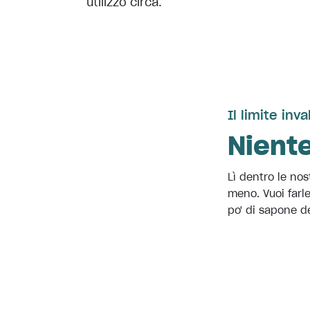
utilizzo circa.
Il limite inv
Niente
Lì dentro le no
meno. Vuoi farl
po' di sapone d