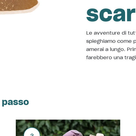
sca
Le avventure di tutt
spieghiamo come pul
amerai a lungo. Pri
farebbero una tragi
o passo
2