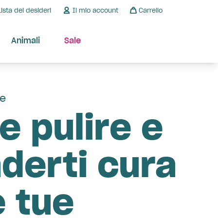
Lista dei desideri
Il mio account
Carrello
Animali
Sale
le
 pulire e
derti cura
e tue