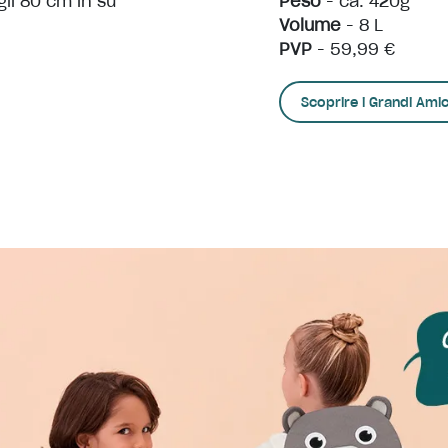
li 80 cm in su
Peso
- ca. 420g
Volume
- 8 L
PVP
- 59,99 €
Scoprire i Grandi Amic