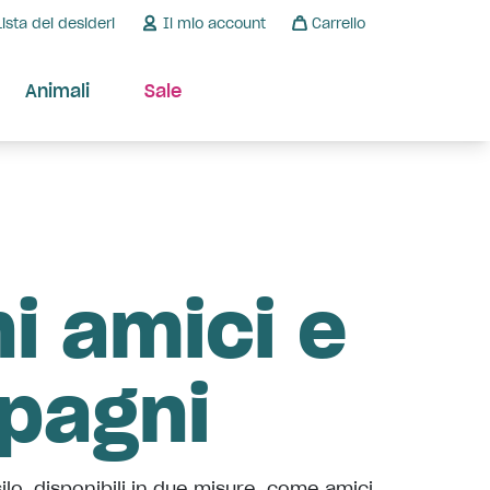
Lista dei desideri
Il mio account
Carrello
Animali
Sale
i amici e
pagni
asilo, disponibili in due misure, come amici