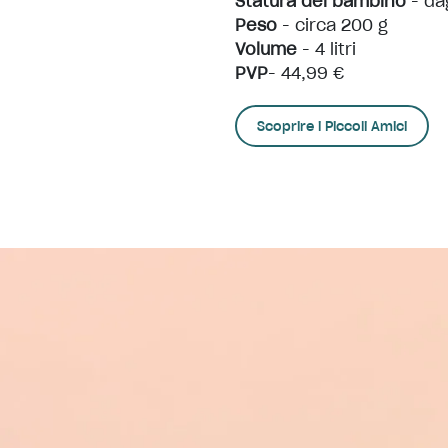
Statura del bambino
- dag
Peso
- circa 200 g
Volume
- 4 litri
PVP
- 44,99 €
Scoprire i Piccoli Amici