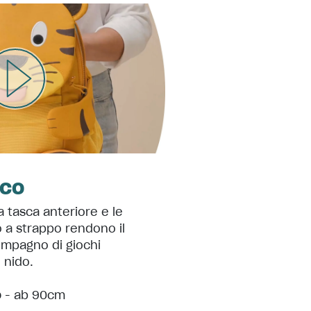
ico
la tasca anteriore e le
 a strappo rendono il
mpagno di giochi
o nido.
o
- ab 90cm