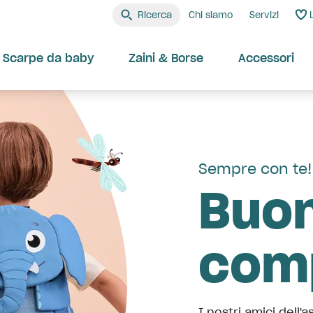
Ricerca
Chi siamo
Servizi
Scarpe da baby
Zaini & Borse
Accessori
Sempre con te!
Buon
com
I nostri amici dell'