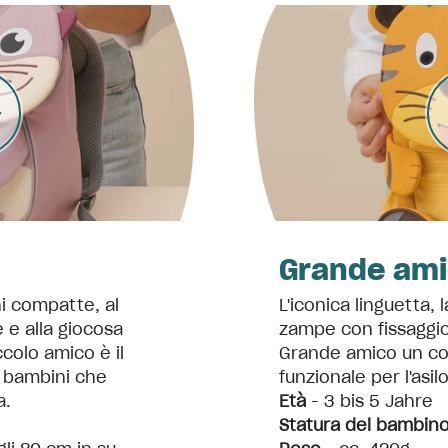
Grande am
i compatte, al
L'iconica linguetta, 
 e alla giocosa
zampe con fissaggio
iccolo amico è il
Grande amico un co
 bambini che
funzionale per l'asil
a.
Età
- 3 bis 5 Jahre
Statura del bambin