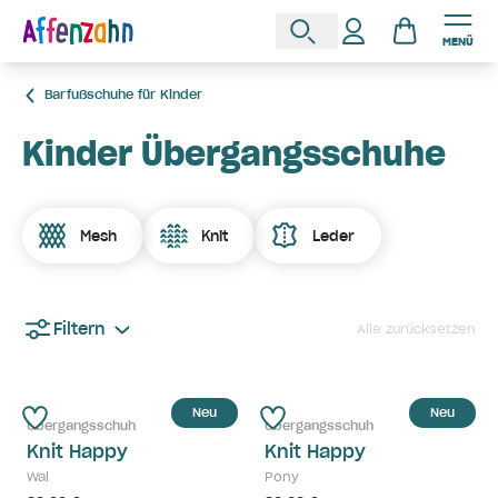
MENÜ
Barfußschuhe für Kinder
Kinder Übergangsschuhe
Mesh
Knit
Leder
Filtern
Alle zurücksetzen
Neu
Neu
Übergangsschuh
Übergangsschuh
Knit Happy
Knit Happy
Wal
Pony