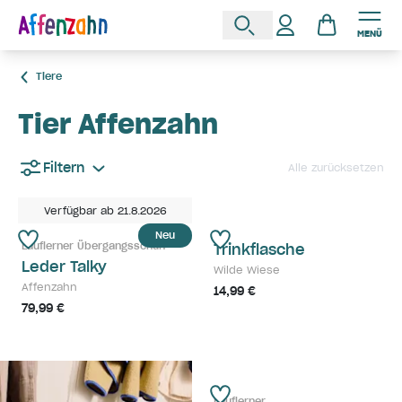
MENÜ
Tiere
Tier Affenzahn
Filtern
Alle zurücksetzen
Verfügbar ab 21.8.2026
Neu
Lauflerner Übergangsschuh
Trinkflasche
Leder Talky
Wilde Wiese
Affenzahn
14,99 €
79,99 €
Lauflerner