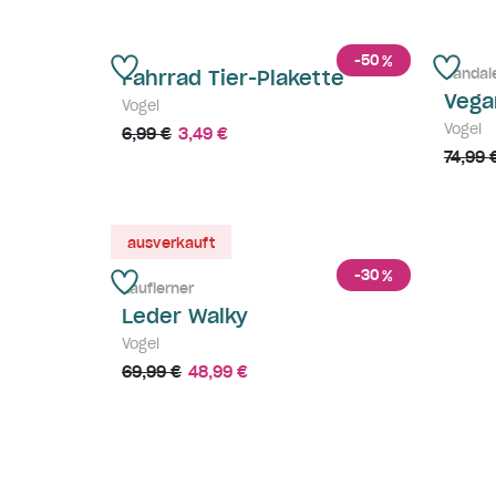
-50
%
Sandal
Fahrrad Tier-Plakette
Vega
Vogel
Vogel
6,99 €
3,49 €
74,99 
ausverkauft
-30
%
Lauflerner
Leder Walky
Vogel
69,99 €
48,99 €