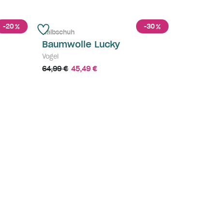
-20
-30
%
%
Halbschuh
Baumwolle Lucky
Vogel
64,99 €
45,49 €