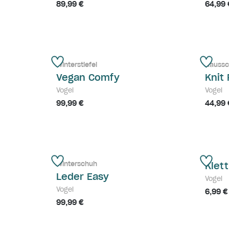
89,99 €
64,99 
Winterstiefel
Hauss
Vegan Comfy
Knit 
Vogel
Vogel
99,99 €
44,99 
Winterschuh
Klet
Leder Easy
Vogel
Vogel
6,99 €
99,99 €