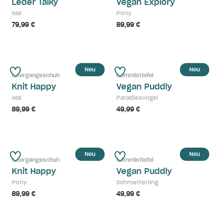
Leder Talky
Vegan Explory
Wal
Pony
79,99 €
89,99 €
Neu
Neu
Übergangsschuh
Gummistiefel
Knit Happy
Vegan Puddly
Wal
Paradiesvogel
89,99 €
49,99 €
Neu
Neu
Übergangsschuh
Gummistiefel
Knit Happy
Vegan Puddly
Pony
Schmetterling
89,99 €
49,99 €