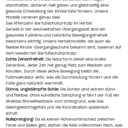
standhalten, sicheren Halt geben und gleichzeitig eine
gesunde Entwicklung der Kinderfüße fördern. Unsere
Modelle vereinen genau das!
Das Affenzahn Barfußschuhprinzip im Herbst
Gerade in der wechselhaften Übergangszeit sind ein
gesundes Fußklima und natürliche Bewegungsfreiheit
besonders wichtig. Unsere Herbstmodelle, die auch als
flexible
Kinder-Übergangsschuhe
bekannt sind, basieren auf
dem bewährten Barfußschuhprinzip:
Echte Zehenfreiheit:
Die Naturform bietet eine breite
Zehenbox. Jeder Zeh hat genug Platz zum Wackeln und
Abrollen. Durch diese aktive Bewegung bleibt die
Fußmuskulatur aktiv, was die Durchblutung fördert und die
Füße ganz natürlich warmhält.
Dünne, ungedämpfte Sohle:
Die Sohlen sind extrem dünn
und flexibel. Ohne künstliche Dämpfung erfährt der Fuß ein
direktes Sinnesfeedback vom Untergrund, was das
Gleichgewichtsgefühl und die Koordination spielerisch
schult.
Nullsprengung:
Da es keinen Höhenunterschied zwischen
Ferse und Ballen gibt, stehen die Kids vollkommen flach, was