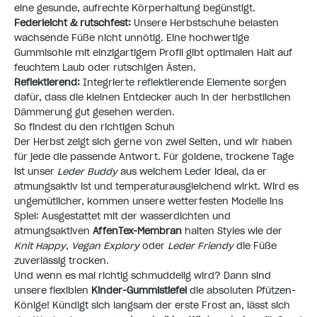
eine gesunde, aufrechte Körperhaltung begünstigt.
Federleicht & rutschfest:
Unsere Herbstschuhe belasten
wachsende Füße nicht unnötig. Eine hochwertige
Gummisohle mit einzigartigem Profil gibt optimalen Halt auf
feuchtem Laub oder rutschigen Ästen.
Reflektierend:
Integrierte reflektierende Elemente sorgen
dafür, dass die kleinen Entdecker auch in der herbstlichen
Dämmerung gut gesehen werden.
So findest du den richtigen Schuh
Der Herbst zeigt sich gerne von zwei Seiten, und wir haben
für jede die passende Antwort. Für goldene, trockene Tage
ist unser
Leder Buddy
aus weichem Leder ideal, da er
atmungsaktiv ist und temperaturausgleichend wirkt. Wird es
ungemütlicher, kommen unsere wetterfesten Modelle ins
Spiel: Ausgestattet mit der wasserdichten und
atmungsaktiven
AffenTex-Membran
halten Styles wie der
Knit Happy
,
Vegan Explory
oder
Leder Friendy
die Füße
zuverlässig trocken.
Und wenn es mal richtig schmuddelig wird? Dann sind
unsere flexiblen
Kinder-Gummistiefel
die absoluten Pfützen-
Könige! Kündigt sich langsam der erste Frost an, lässt sich