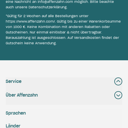
eine Nachricht an
info@affenzahn.com
möglich. Bitte beachte
auch unsere
Datenschutzerklärung
.
*Gültig für 2 Wochen auf alle Bestellungen unter
https://www.affenzahn.com/
. Gültig bis zu einer Warenkorbsumme
von 1000 €. Keine Kombination mit anderen Rabatten oder
Gutscheinen. Nur einmal einlösbar & nicht übertragbar.
Barauszahlung ist ausgeschlossen. Auf Versandkosten findet der
Gutschein keine Anwendung.
Service
Über Affenzahn
Sprachen
Länder