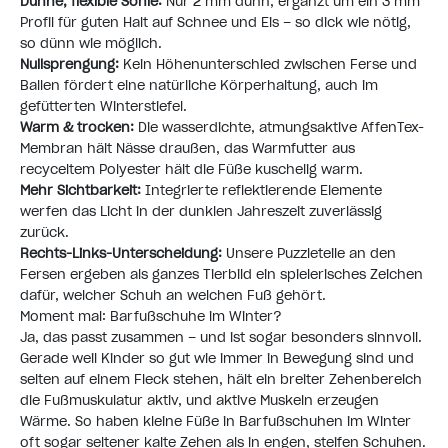
Dünne, flexible Sohle:
Nur 2 mm dünn, ergänzt um ein 3 mm
Profil für guten Halt auf Schnee und Eis – so dick wie nötig,
so dünn wie möglich.
Nullsprengung:
Kein Höhenunterschied zwischen Ferse und
Ballen fördert eine natürliche Körperhaltung, auch im
gefütterten Winterstiefel.
Warm & trocken:
Die wasserdichte, atmungsaktive AffenTex-
Membran hält Nässe draußen, das Warmfutter aus
recyceltem Polyester hält die Füße kuschelig warm.
Mehr Sichtbarkeit:
Integrierte reflektierende Elemente
werfen das Licht in der dunklen Jahreszeit zuverlässig
zurück.
Rechts-Links-Unterscheidung:
Unsere Puzzleteile an den
Fersen ergeben als ganzes Tierbild ein spielerisches Zeichen
dafür, welcher Schuh an welchen Fuß gehört.
Moment mal: Barfußschuhe im Winter?
Ja, das passt zusammen – und ist sogar besonders sinnvoll.
Gerade weil Kinder so gut wie immer in Bewegung sind und
selten auf einem Fleck stehen, hält ein breiter Zehenbereich
die Fußmuskulatur aktiv, und aktive Muskeln erzeugen
Wärme. So haben kleine Füße in Barfußschuhen im Winter
oft sogar seltener kalte Zehen als in engen, steifen Schuhen.