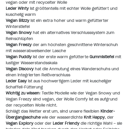
vegan oder mit recycelter Wolle
Leder Winty
ist größtenteils mit echter Wolle gefüttert und
kuschelig warm
Vegan Blizzy
ist ein extra hoher und warm gefütterter
Winterstiefel
Vegan Snowy
hat ein alternatives Verschlusssystem zum
Reinschlüpfen
Vegan Freezy
der am höchsten geschnittene Winterschuh
mit wasserabweisender Lasche
Vegan Puddly
ist der erste warm gefütterte
Gummistiefel
mit
lustiger Wasserstandsskala
Vegan Discovy
hat die Anmutung eines Wanderschuhs und
einen integrierten Reißverschluss
Leder Easy
ist aus hochwertigem Leder mit kuscheliger
Schaffell-Fütterung
Wichtig zu wissen
: Textile Modelle wie der Vegan Snowy und
Vegan Freezy sind vegan, der Wolle Comfy ist es aufgrund
der recycelten Wolle nicht.
Schlägt das Wetter erst um, sind unsere flexiblen
Kinder-
Übergangsschuhe
wie der wasserdichte
Knit Happy
, der
Vegan Explory
oder der
Leder Friendy
die richtige Wahl – sie