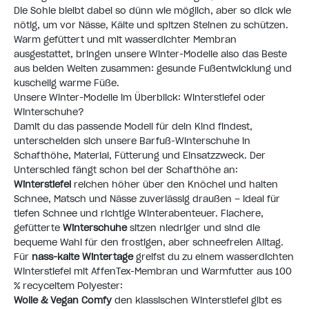
Die Sohle bleibt dabei so dünn wie möglich, aber so dick wie
nötig, um vor Nässe, Kälte und spitzen Steinen zu schützen.
Warm gefüttert und mit wasserdichter Membran
ausgestattet, bringen unsere Winter-Modelle also das Beste
aus beiden Welten zusammen: gesunde Fußentwicklung und
kuschelig warme Füße.
Unsere Winter-Modelle im Überblick: Winterstiefel oder
Winterschuhe?
Damit du das passende Modell für dein Kind findest,
unterscheiden sich unsere Barfuß-Winterschuhe in
Schafthöhe, Material, Fütterung und Einsatzzweck. Der
Unterschied fängt schon bei der Schafthöhe an:
Winterstiefel
reichen höher über den Knöchel und halten
Schnee, Matsch und Nässe zuverlässig draußen – ideal für
tiefen Schnee und richtige Winterabenteuer. Flachere,
gefütterte
Winterschuhe
sitzen niedriger und sind die
bequeme Wahl für den frostigen, aber schneefreien Alltag.
Für
nass-kalte Wintertage
greifst du zu einem wasserdichten
Winterstiefel mit AffenTex-Membran und Warmfutter aus 100
% recyceltem Polyester:
Wolle & Vegan Comfy
den klassischen Winterstiefel gibt es