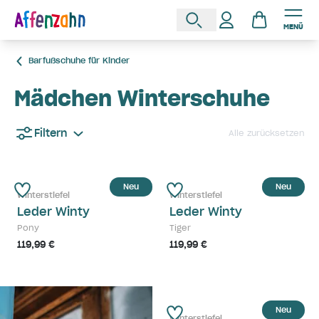
MENÜ
Barfußschuhe für Kinder
Mädchen Winterschuhe
Filtern
Alle zurücksetzen
Neu
Neu
Winterstiefel
Winterstiefel
Leder Winty
Leder Winty
Pony
Tiger
119,99 €
119,99 €
Neu
Winterstiefel