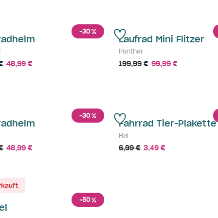
-30
%
radhelm
Laufrad Mini Flitzer
r
Panther
€
48,99 €
199,99 €
99,99 €
-30
%
radhelm
Fahrrad Tier-Plakette
Hai
€
48,99 €
6,99 €
3,49 €
rkauft
-50
%
el