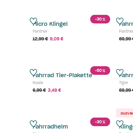
-30
%
Micro Klingel
Fahr
Panther
Panthe
12,99 €
9,09 €
69,99 
-50
%
Fahrrad Tier-Plakette
Fahr
Koala
Tiger
6,99 €
3,49 €
69,99 
ausve
-30
%
Fahrradhelm
Kling