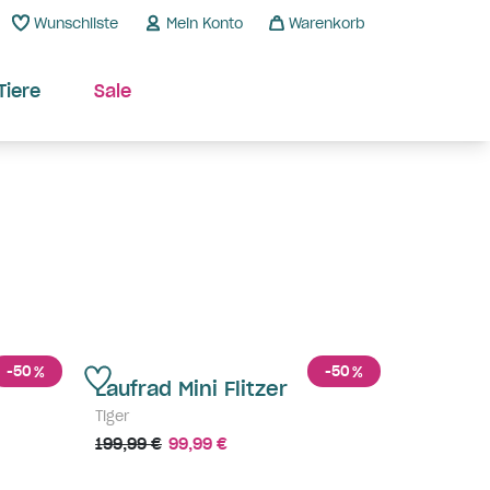
Wunschliste
Mein Konto
Warenkorb
Tiere
Sale
-50
-50
%
%
Laufrad Mini Flitzer
Tiger
199,99 €
99,99 €