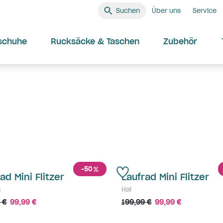
Suchen
Über uns
Service
schuhe
Rucksäcke & Taschen
Zubehör
-50
%
ad Mini Flitzer
Laufrad Mini Flitzer
n
Hai
 €
99,99 €
199,99 €
99,99 €