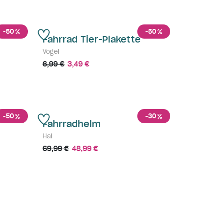
-50
-50
%
%
Fahrrad Tier-Plakette
Vogel
6,99 €
3,49 €
-50
-30
%
%
Fahrradhelm
Hai
69,99 €
48,99 €