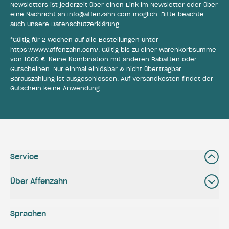
Newsletters ist jederzeit über einen Link im Newsletter oder über
eine Nachricht an
info@affenzahn.com
möglich. Bitte beachte
auch unsere
Datenschutzerklärung
.
*Gültig für 2 Wochen auf alle Bestellungen unter
https://www.affenzahn.com/
. Gültig bis zu einer Warenkorbsumme
von 1000 €. Keine Kombination mit anderen Rabatten oder
Gutscheinen. Nur einmal einlösbar & nicht übertragbar.
Barauszahlung ist ausgeschlossen. Auf Versandkosten findet der
Gutschein keine Anwendung.
Service
Über Affenzahn
Sprachen