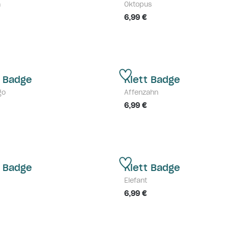
n
Oktopus
6,99 €
t Badge
Klett Badge
go
Affenzahn
6,99 €
t Badge
Klett Badge
Elefant
6,99 €