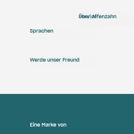
Service
Über Affenzahn
Sprachen
Werde unser Freund
Eine Marke von