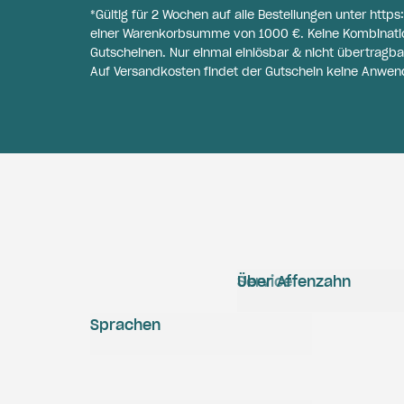
*Gültig für 2 Wochen auf alle Bestellungen unter
https
einer Warenkorbsumme von 1000 €. Keine Kombinati
Gutscheinen. Nur einmal einlösbar & nicht übertragba
Auf Versandkosten findet der Gutschein keine Anwen
Service
Über Affenzahn
Sprachen