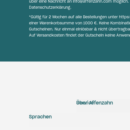
über eine Nachricht an
info@affenzahn.com
möglich. 
Datenschutzerklärung
.
*Gültig für 2 Wochen auf alle Bestellungen unter
https
einer Warenkorbsumme von 1000 €. Keine Kombinati
Gutscheinen. Nur einmal einlösbar & nicht übertragba
Auf Versandkosten findet der Gutschein keine Anwen
Service
Über Affenzahn
Sprachen