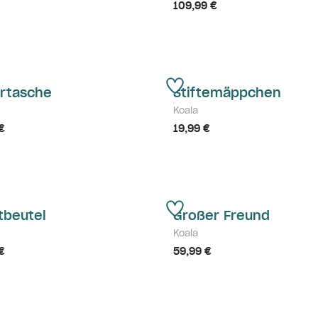
109,99 €
urtasche
Stiftemäppchen
Koala
€
19,99 €
tbeutel
Großer Freund
Koala
€
59,99 €