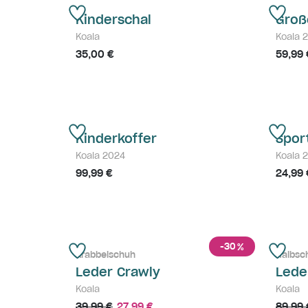
Kinderschal
Groß
Koala
Koala 
35,00 €
59,99 
Kinderkoffer
Spor
Koala 2024
Koala 
99,99 €
24,99 
-30
%
Krabbelschuh
Halbsc
Leder Crawly
Lede
Koala
Koala
39,99 €
27,99 €
89,99 