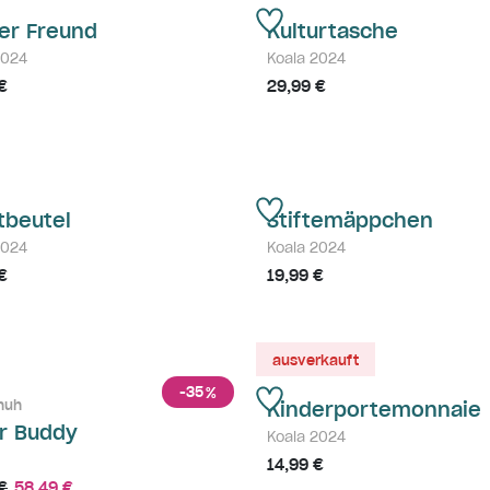
er Freund
Kulturtasche
2024
Koala 2024
€
29,99 €
tbeutel
Stiftemäppchen
2024
Koala 2024
€
19,99 €
ausverkauft
-35
%
huh
Kinderportemonnaie
r Buddy
Koala 2024
14,99 €
€
58,49 €