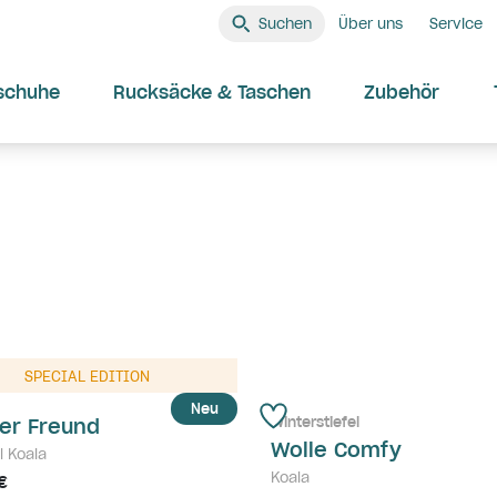
Suchen
Über uns
Service
schuhe
Rucksäcke & Taschen
Zubehör
SPECIAL EDITION
Neu
Winterstiefel
ner Freund
Wolle Comfy
l Koala
Koala
€