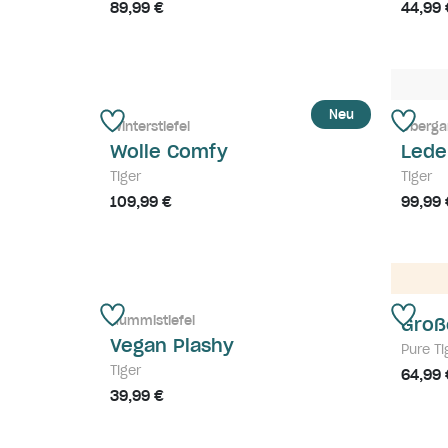
89,99 €
44,99 
Neu
Winterstiefel
Überga
Wolle Comfy
Lede
Tiger
Tiger
109,99 €
99,99 
Gummistiefel
Groß
Vegan Plashy
Pure Ti
Tiger
64,99 
39,99 €