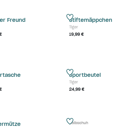
ner Freund
Stiftemäppchen
Tiger
€
19,99 €
urtasche
Sportbeutel
Tiger
€
24,99 €
Halbschuh
ermütze