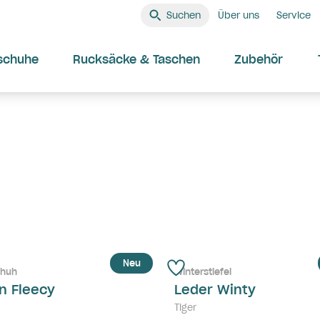
Suchen
Über uns
Service
schuhe
Rucksäcke & Taschen
Zubehör
Neu
chuh
Winterstiefel
n Fleecy
Leder Winty
Tiger