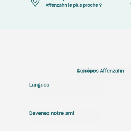
Affenzahn le plus proche ?
Service
A propos Affenzahn
Langues
Devenez notre ami