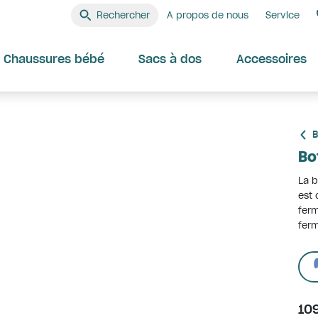
Rechercher
A propos de nous
Service
Chaussures bébé
Sacs à dos
Accessoires
B
Bo
La b
est
ferm
ferm
10