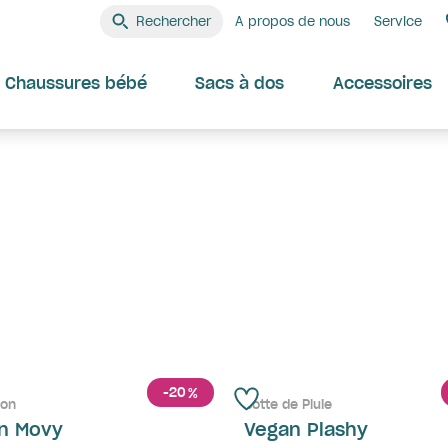
Rechercher
A propos de nous
Service
Chaussures bébé
Sacs à dos
Accessoires
-20
%
son
Botte de Pluie
n Movy
Vegan Plashy