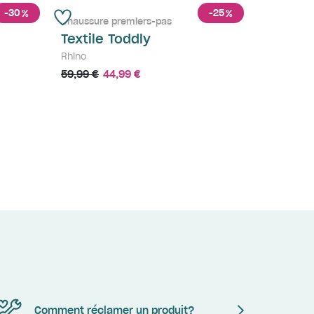
-30
-25
%
%
Chaussure premiers-pas
Textile Toddly
Rhino
59,99 €
44,99 €
Comment réclamer un produit?