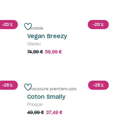
-20
-20
%
%
Sandale
Vegan Breezy
Oiseau
74,99 €
59,99 €
-25
-25
%
%
Chaussure premiers-pas
Coton Smally
Phoque
49,99 €
37,49 €