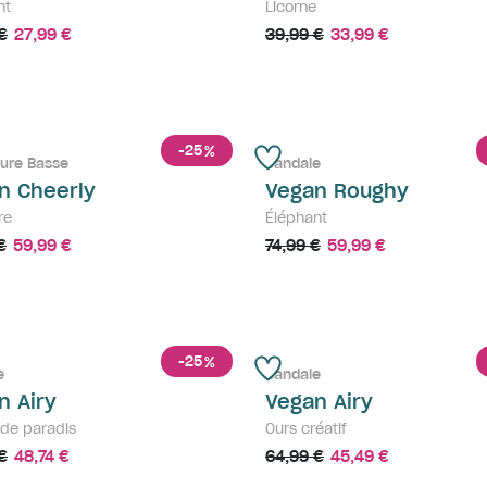
nt
Licorne
€
27,99 €
39,99 €
33,99 €
-25
%
ure Basse
Sandale
n Cheerly
Vegan Roughy
re
Éléphant
€
59,99 €
74,99 €
59,99 €
-25
%
e
Sandale
n Airy
Vegan Airy
 de paradis
Ours créatif
€
48,74 €
64,99 €
45,49 €