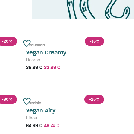
-20
-15
%
%
Chausson
Vegan Dreamy
Licorne
39,99 €
33,99 €
-30
-25
%
%
Sandale
Vegan Airy
Hibou
64,99 €
48,74 €