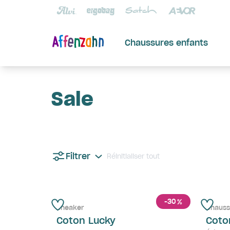
Chaussures enfants
Sale
Filtrer
Réinitialiser tout
-30
%
Sneaker
Chaus
Coton Lucky
Coto