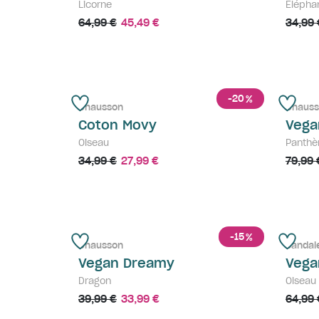
Licorne
Élépha
64,99 €
45,49 €
34,99 
-20
%
Chausson
Chauss
Coton Movy
Vega
Oiseau
Panthè
34,99 €
27,99 €
79,99 
-15
%
Chausson
Sandal
Vegan Dreamy
Vega
Dragon
Oiseau
39,99 €
33,99 €
64,99 