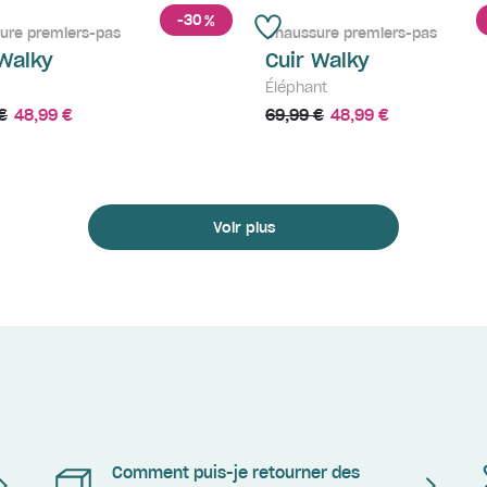
-30
%
ure premiers-pas
Chaussure premiers-pas
 Walky
Cuir Walky
Éléphant
€
48,99 €
69,99 €
48,99 €
Voir plus
Comment puis-je retourner des