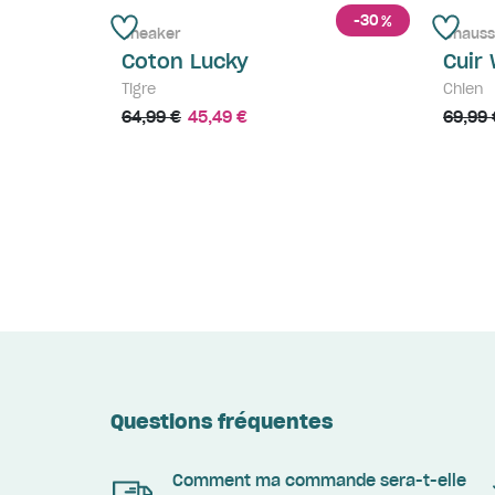
-30
%
Sneaker
Chauss
Coton Lucky
Cuir
Tigre
Chien
64,99 €
45,49 €
69,99 
Questions fréquentes
Comment ma commande sera-t-elle