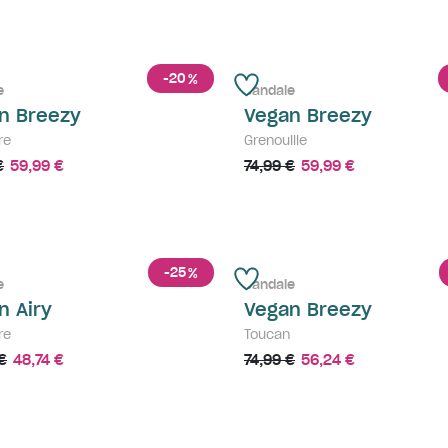
-20
%
e
Sandale
n Breezy
Vegan Breezy
re
Grenouille
€
59,99 €
74,99 €
59,99 €
-25
%
e
Sandale
n Airy
Vegan Breezy
re
Toucan
€
48,74 €
74,99 €
56,24 €