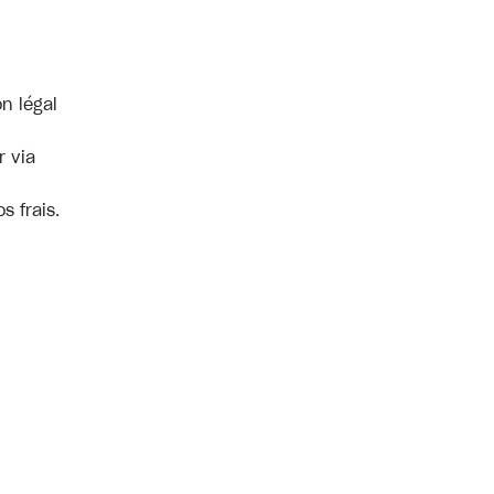
on légal
r via
s frais.