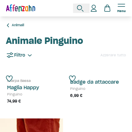
Menu
Animali
Animale Pinguino
Filtro
Azzerare tutto
Scarpa Bassa
Badge da attaccare
Maglia Happy
Pinguino
Pinguino
6,99 €
74,99 €