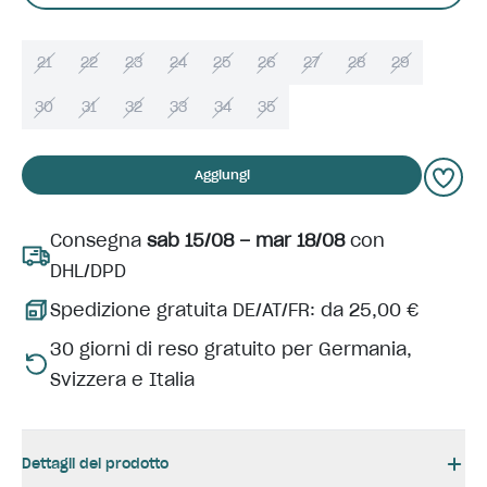
21
22
23
24
25
26
27
28
29
30
31
32
33
34
35
Aggiungi
Consegna
sab 15/08 – mar 18/08
con
DHL/DPD
Spedizione gratuita DE/AT/FR: da 25,00 €
30 giorni di reso gratuito per Germania,
Svizzera e Italia
Dettagli del prodotto