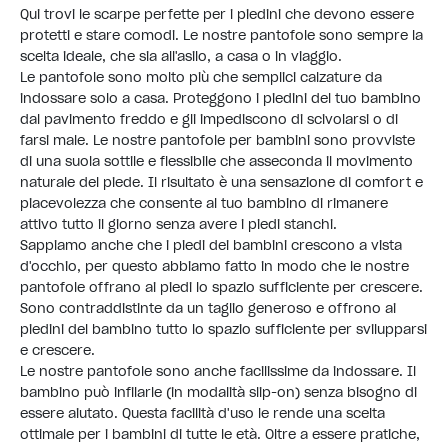
Qui trovi le scarpe perfette per i piedini che devono essere
protetti e stare comodi. Le nostre pantofole sono sempre la
scelta ideale, che sia all'asilo, a casa o in viaggio.
Le pantofole sono molto più che semplici calzature da
indossare solo a casa. Proteggono i piedini del tuo bambino
dal pavimento freddo e gli impediscono di scivolarsi o di
farsi male. Le nostre pantofole per bambini sono provviste
di una suola sottile e flessibile che asseconda il movimento
naturale del piede. Il risultato è una sensazione di comfort e
piacevolezza che consente al tuo bambino di rimanere
attivo tutto il giorno senza avere i piedi stanchi.
Sappiamo anche che i piedi dei bambini crescono a vista
d'occhio, per questo abbiamo fatto in modo che le nostre
pantofole offrano ai piedi lo spazio sufficiente per crescere.
Sono contraddistinte da un taglio generoso e offrono ai
piedini del bambino tutto lo spazio sufficiente per svilupparsi
e crescere.
Le nostre pantofole sono anche facilissime da indossare. Il
bambino può infilarle (in modalità slip-on) senza bisogno di
essere aiutato. Questa facilità d'uso le rende una scelta
ottimale per i bambini di tutte le età. Oltre a essere pratiche,