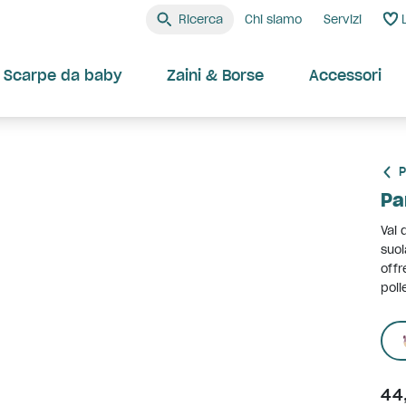
Ricerca
Chi siamo
Servizi
Scarpe da baby
Zaini & Borse
Accessori
P
Pa
Vai 
suol
offr
poli
44