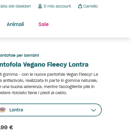
Lista dei desideri
Il mio account
Carrello
Animali
Sale
antofole per bambini
ntofola Vegano Fleecy Lontra
di gomma - con le nuove pantofole Vegan Fleecy! La
a antiscivolo, realizzata in parte in gomma naturale,
e una buona aderenza, mentre l'accogliente pile in
estere riciclato tiene i piedi al caldo.
Lontra
,99 €