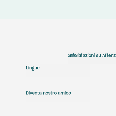
Servizi
Informazioni su Affen
Lingue
Diventa nostro amico