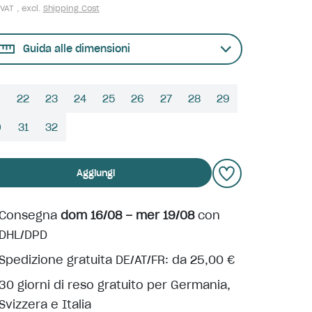
 VAT , excl.
Shipping Cost
Guida alle dimensioni
22
23
24
25
26
27
28
29
0
31
32
Aggiungi
Consegna
dom 16/08 – mer 19/08
con
DHL/DPD
Spedizione gratuita DE/AT/FR: da 25,00 €
30 giorni di reso gratuito per Germania,
Svizzera e Italia