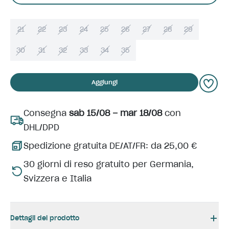
21
22
23
24
25
26
27
28
29
30
31
32
33
34
35
Aggiungi
Consegna
sab 15/08 – mar 18/08
con
DHL/DPD
Spedizione gratuita DE/AT/FR: da 25,00 €
30 giorni di reso gratuito per Germania,
Svizzera e Italia
Dettagli del prodotto