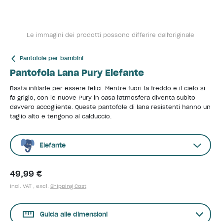
Le immagini dei prodotti possono differire dall'originale
Pantofole per bambini
Pantofola Lana Pury Elefante
Basta infilarle per essere felici. Mentre fuori fa freddo e il cielo si
fa grigio, con le nuove Pury in casa l'atmosfera diventa subito
davvero accogliente. Queste pantofole di lana resistenti hanno un
taglio alto e tengono al calduccio.
Elefante
49,99 €
incl. VAT , excl.
Shipping Cost
Guida alle dimensioni