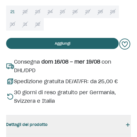
21
22
23
24
25
26
27
28
29
30
31
32
Aggiungi
Consegna
dom 16/08 – mer 19/08
con
DHL/DPD
Spedizione gratuita DE/AT/FR: da 25,00 €
30 giorni di reso gratuito per Germania,
Svizzera e Italia
Dettagli del prodotto