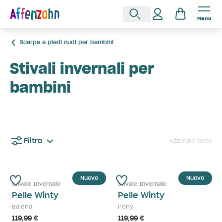
Menu
Scarpe a piedi nudi per bambini
Stivali invernali per
bambini
Filtro
Azzerare tutto
Nuovo
Nuovo
Stivale Invernale
Stivale Invernale
Pelle Winty
Pelle Winty
Balena
Pony
119,99 €
119,99 €