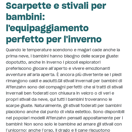
Scarpette e stivali per
bambini:
l'equipaggiamento
perfetto per l'inverno
Quando le temperature scendono e magari cade anche la
prima neve, i bambini hanno bisogno delle scarpe giuste:
dopotutto, anche in inverno i piccoli esploratori
preferiscono giocare all’aperto e vivere emozionanti
avventure all’aria aperta. È ancora più divertente se i piedi
rimangono caldi e asciutti. ​ Gli stivali invernali per bambini di
Affenzahn sono dei compagni perfetti: che si tratti di stivali
invernali ben foderati con chiusura in velcro o di veri e
propri stivali da neve, qui tutti i bambini troveranno le
scarpe giuste. Naturalmente, gli stivali foderati per bambini
piacciono anche dal punto di vista estetico. Sono disponibili
nei popolari modelli Affenzahn pensati appositamente per i
bambini: Non sono solo le bambine ad amare gli stivali con
l’unicorno: anche l’orso, il drago e il cane riscuotono