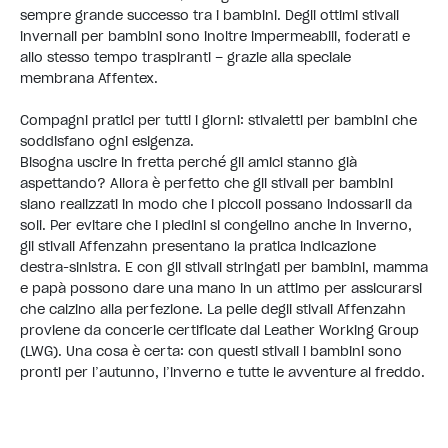
sempre grande successo tra i bambini. Degli ottimi stivali
invernali per bambini sono inoltre impermeabili, foderati e
allo stesso tempo traspiranti – grazie alla speciale
membrana Affentex.
Compagni pratici per tutti i giorni: stivaletti per bambini che
soddisfano ogni esigenza.
​ Bisogna uscire in fretta perché gli amici stanno già
aspettando? Allora è perfetto che gli stivali per bambini
siano realizzati in modo che i piccoli possano indossarli da
soli. Per evitare che i piedini si congelino anche in inverno,
gli stivali Affenzahn presentano la pratica indicazione
destra-sinistra. E con gli stivali stringati per bambini, mamma
e papà possono dare una mano in un attimo per assicurarsi
che calzino alla perfezione. La pelle degli stivali Affenzahn
proviene da concerie certificate dal Leather Working Group
(LWG). Una cosa è certa: con questi stivali i bambini sono
pronti per l’autunno, l’inverno e tutte le avventure al freddo.