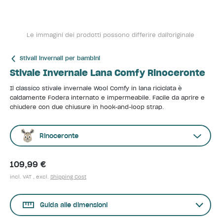
Le immagini dei prodotti possono differire dall'originale
Stivali invernali per bambini
Stivale Invernale Lana Comfy Rinoceronte
Il classico stivale invernale Wool Comfy in lana riciclata è
caldamente Fodera internato e impermeabile. Facile da aprire e
chiudere con due chiusure in hook-and-loop strap.
Rinoceronte
109,99 €
incl. VAT , excl.
Shipping Cost
Guida alle dimensioni