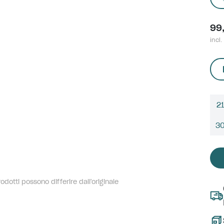
99
incl.
21
3
dotti possono differire dall'originale