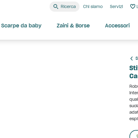
Ricerca
Chi siamo
Servizi
Scarpe da baby
Zaini & Borse
Accessori
S
St
Ca
Robu
inte
qual
suol
adat
espl