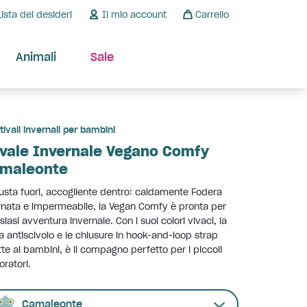
Lista dei desideri
Il mio account
Carrello
Animali
Sale
tivali invernali per bambini
ivale Invernale Vegano Comfy
maleonte
sta fuori, accogliente dentro: caldamente Fodera
rnata e impermeabile, la Vegan Comfy è pronta per
siasi avventura invernale. Con i suoi colori vivaci, la
a antiscivolo e le chiusure in hook-and-loop strap
te ai bambini, è il compagno perfetto per i piccoli
oratori.
Camaleonte