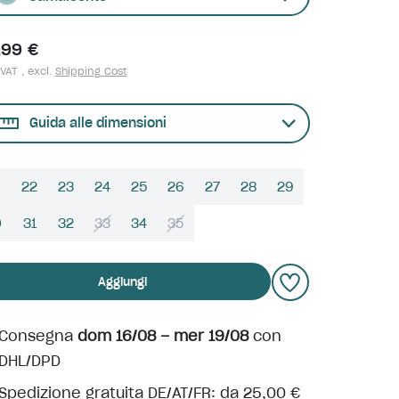
,99 €
 VAT , excl.
Shipping Cost
Guida alle dimensioni
22
23
24
25
26
27
28
29
0
31
32
33
34
35
Aggiungi
Consegna
dom 16/08 – mer 19/08
con
DHL/DPD
Spedizione gratuita DE/AT/FR: da 25,00 €