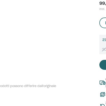
99
incl.
21
3
dotti possono differire dall'originale