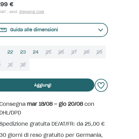
,99 €
 VAT , excl.
Shipping Cost
Guida alle dimensioni
22
23
24
25
26
27
28
29
0
31
32
Aggiungi
Consegna
mar 18/08 – gio 20/08
con
DHL/DPD
Spedizione gratuita DE/AT/FR: da 25,00 €
30 giorni di reso gratuito per Germania,