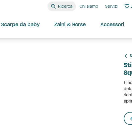
Ricerca
Chi siamo
Servizi
Scarpe da baby
Zaini & Borse
Accessori
S
St
Sq
Il n
dota
rich
apri