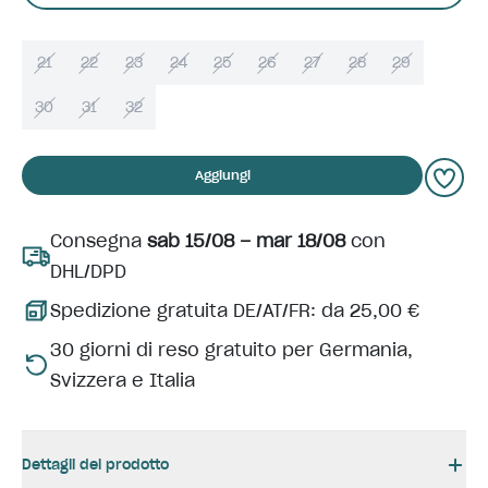
21
22
23
24
25
26
27
28
29
30
31
32
Aggiungi
Consegna
sab 15/08 – mar 18/08
con
DHL/DPD
Spedizione gratuita DE/AT/FR: da 25,00 €
30 giorni di reso gratuito per Germania,
Svizzera e Italia
Dettagli del prodotto