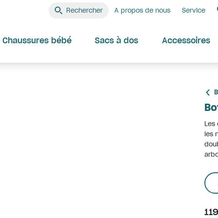
Rechercher
A propos de nous
Service
Chaussures bébé
Sacs à dos
Accessoires
B
Bo
Les 
les 
doub
arbo
11