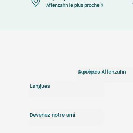
Affenzahn le plus proche ?
Service
A propos Affenzahn
Langues
Devenez notre ami