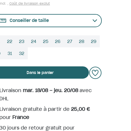
ncl. ,
Coût de livraison exclut
Conseiller de taille
22
23
24
25
26
27
28
29
0
31
32
Dans le panier
Livraison
mar. 18/08 – jeu. 20/08
avec
DHL
Livraison gratuite à partir de
25,00 €
pour
France
30 jours de retour gratuit pour