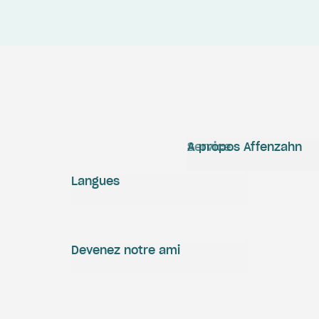
Service
A propos Affenzahn
Langues
Devenez notre ami