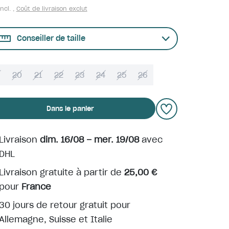
ncl. ,
Coût de livraison exclut
Conseiller de taille
9
20
21
22
23
24
25
26
Dans le panier
Livraison
dim. 16/08 – mer. 19/08
avec
DHL
Livraison gratuite à partir de
25,00 €
pour
France
30 jours de retour gratuit pour
Allemagne, Suisse et Italie