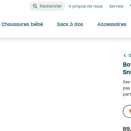
Rechercher
A propos de nous
Service
Chaussures bébé
Sacs à dos
Accessoires
C
Bo
Sn
Des 
pas 
part
89