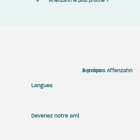
Affenzahn le plus proche ?
Service
A propos Affenzahn
Langues
Devenez notre ami