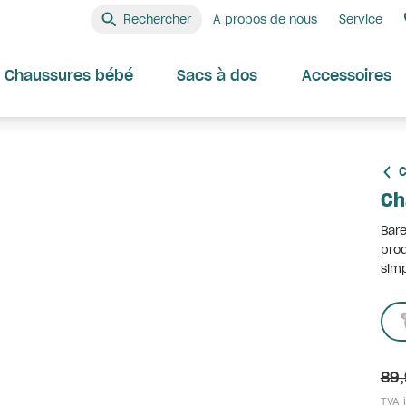
Rechercher
A propos de nous
Service
Chaussures bébé
Sacs à dos
Accessoires
C
Ch
Bare
prod
simp
89,
TVA i