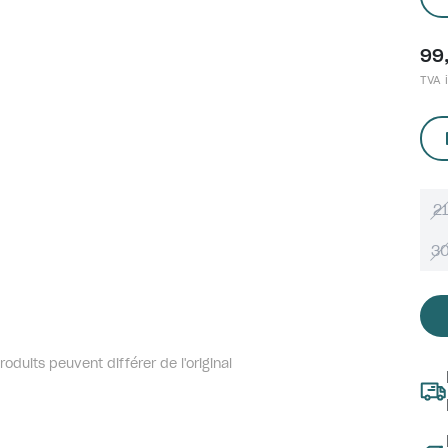
99
TVA i
21
3
oduits peuvent différer de l'original