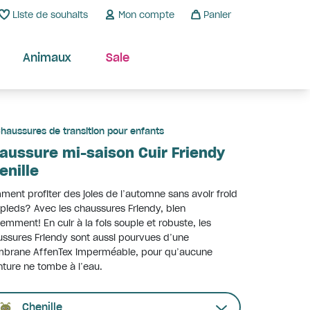
Liste de souhaits
Mon compte
Panier
Animaux
Sale
haussures de transition pour enfants
aussure mi-saison Cuir Friendy
enille
ent profiter des joies de l’automne sans avoir froid
pieds? Avec les chaussures Friendy, bien
emment! En cuir à la fois souple et robuste, les
ssures Friendy sont aussi pourvues d’une
brane AffenTex imperméable, pour qu’aucune
ture ne tombe à l’eau.
Chenille