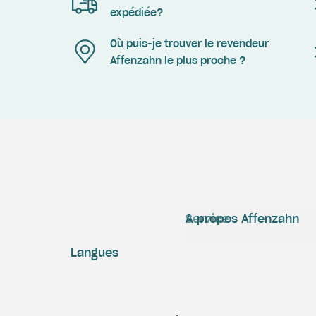
expédiée?
Où puis-je trouver le revendeur
Affenzahn le plus proche ?
Service
A propos Affenzahn
Langues