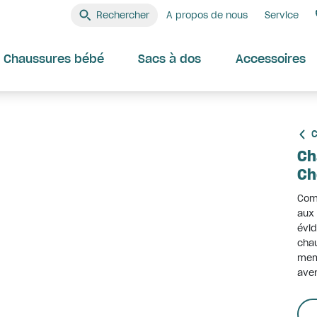
Rechercher
A propos de nous
Service
Chaussures bébé
Sacs à dos
Accessoires
C
Ch
Ch
Comm
aux 
évid
chau
mem
aven