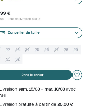
,99 €
ncl. ,
Coût de livraison exclut
Conseiller de taille
22
23
24
25
26
27
28
29
0
31
32
Dans le panier
Livraison
sam. 15/08 – mar. 18/08
avec
DHL
Livraison gratuite à partir de
25,00 €