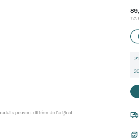
89
TVA i
21
3
oduits peuvent différer de l'original