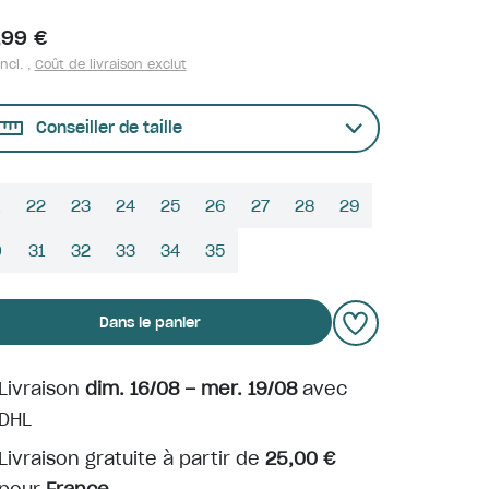
,99 €
ncl. ,
Coût de livraison exclut
Conseiller de taille
22
23
24
25
26
27
28
29
0
31
32
33
34
35
Dans le panier
Livraison
dim. 16/08 – mer. 19/08
avec
DHL
Livraison gratuite à partir de
25,00 €