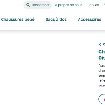
Rechercher
A propos de nous
Service
Chaussures bébé
Sacs à dos
Accessoires
C
Ch
Oi
Pars
chau
seme
réfl
lace