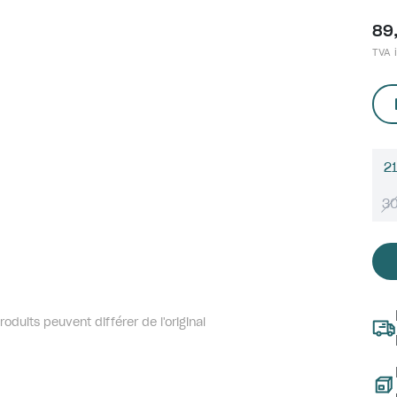
89
TVA i
21
3
oduits peuvent différer de l'original