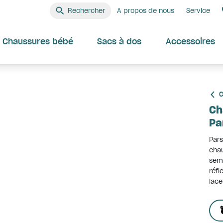
Rechercher
A propos de nous
Service
Chaussures bébé
Sacs à dos
Accessoires
C
Ch
Pa
Pars
chau
seme
réfl
lace