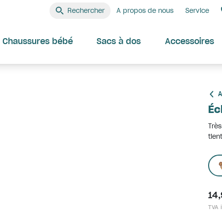
Rechercher
A propos de nous
Service
Chaussures bébé
Sacs à dos
Accessoires
A
Éc
Très
tien
14
TVA i