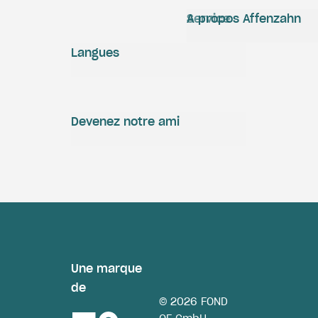
Service
A propos Affenzahn
Langues
Devenez notre ami
Une marque
de
© 2026 FOND