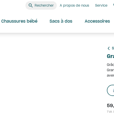
Rechercher
A propos de nous
Service
Chaussures bébé
Sacs à dos
Accessoires
S
Gr
Grâc
Gran
aven
59
TVA i