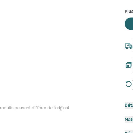
Plu
Dét
oduits peuvent différer de l'original
Mat