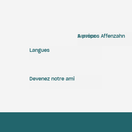
Service
A propos Affenzahn
Langues
Devenez notre ami