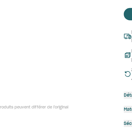
Dét
oduits peuvent différer de l'original
Mat
Séc