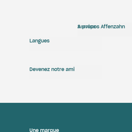
Service
A propos Affenzahn
Langues
Devenez notre ami
Une marque